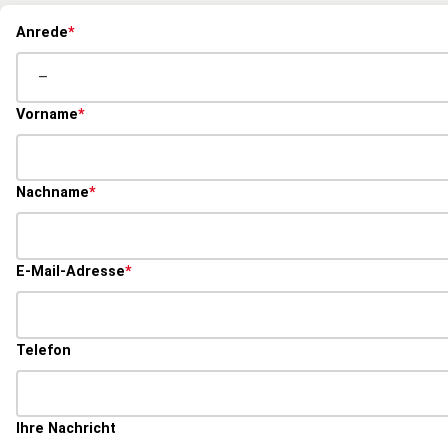
Pflichtfeld
Anrede
*
Pflichtfeld
Vorname
*
Pflichtfeld
Nachname
*
Pflichtfeld
E-Mail-Adresse
*
Telefon
Ihre Nachricht